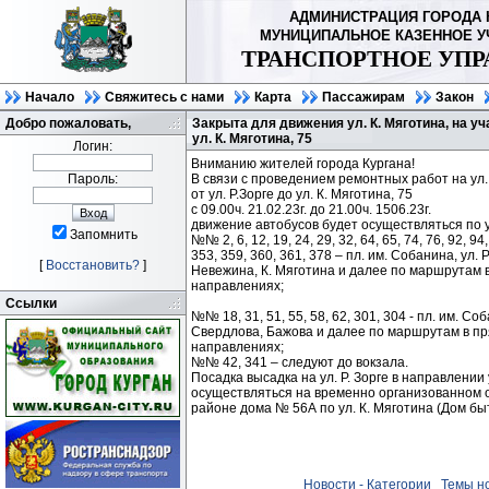
АДМИНИСТРАЦИЯ ГОРОДА 
МУНИЦИПАЛЬНОЕ КАЗЕННОЕ 
ТРАНСПОРТНОЕ УПР
Начало
Свяжитесь с нами
Карта
Пассажирам
Закон
Добро пожаловать,
Закрыта для движения ул. К. Мяготина, на уча
ул. К. Мяготина, 75
Логин:
Вниманию жителей города Кургана!
Пароль:
В связи с проведением ремонтных работ на ул. 
от ул. Р.Зорге до ул. К. Мяготина, 75
с 09.00ч. 21.02.23г. до 21.00ч. 1506.23г.
движение автобусов будет осуществляться по 
Запомнить
№№ 2, 6, 12, 19, 24, 29, 32, 64, 65, 74, 76, 92, 94,
353, 359, 360, 361, 378 – пл. им. Собанина, ул. 
[
Восстановить?
]
Невежина, К. Мяготина и далее по маршрутам 
направлениях;
Ссылки
№№ 18, 31, 51, 55, 58, 62, 301, 304 - пл. им. Соб
Свердлова, Бажова и далее по маршрутам в п
направлениях;
№№ 42, 341 – следуют до вокзала.
Посадка высадка на ул. Р. Зорге в направлении
осуществляться на временно организованном о
районе дома № 56А по ул. К. Мяготина (Дом быт
Новости - Категории
Темы н